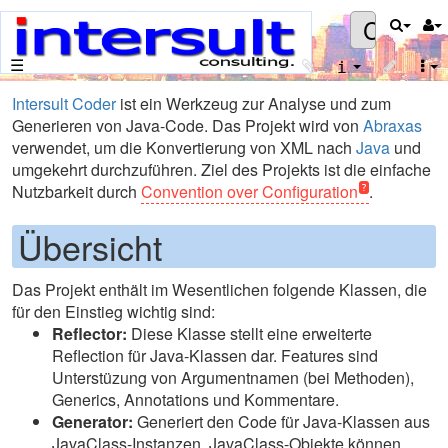
Coder
☰
Intersult
Coder
ist ein Werkzeug zur Analyse und zum
Generieren von Java-Code. Das Projekt wird von
Abraxas
verwendet, um die Konvertierung von XML nach
Java
und
umgekehrt durchzuführen. Ziel des Projekts ist die einfache
Nutzbarkeit durch
Convention over Configuration
.
Übersicht
Das Projekt enthält im Wesentlichen folgende Klassen, die
für den Einstieg wichtig sind:
Reflector:
Diese Klasse stellt eine erweiterte
Reflection für Java-Klassen dar. Features sind
Unterstüzung von Argumentnamen (bei Methoden),
Generics, Annotations und Kommentare.
Generator:
Generiert den Code für Java-Klassen aus
JavaClass-Instanzen. JavaClass-Objekte können