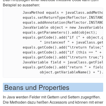
Beispiel so aussehen:
	JavaMethod equals = javaClass.addMethod("equals");

	equals.setReturnType(Reflector.INSTANCE.ATOMIC_BOOLEAN);

	equals.addAnnotation(Reflector.INSTANCE.OVERRIDE.newInstance());

	JavaVariable object = new JavaVariable(Reflector.INSTANCE.OBJECT);

	equals.getParameters().add(object);

	equals.getCode().add("if (" + object.getVariableName() + " == null || !(" + object.getVariableName() +

		" instanceof " + javaClass.getTypeNameSimple(false) + "))");

	equals.getCode().add("\treturn false;");

	equals.getCode().add("if (this == " + object.getVariableName() + ")");

	equals.getCode().add("\treturn true;");

	JavaVariable field = javaClass.getFields().get("field");

	equals.getCode().add("return " + field.getGetter() + "().equals(((" + javaClass.getTypeName(false) + ")" +

Beans und Properties
In Java werden Felder mit Gettern und Settern zugegriffen.
Die Methoden dazu heißen Accessors und können mit einer