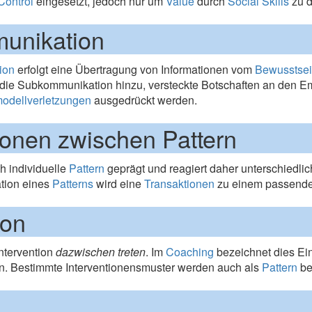
Control
eingesetzt, jedoch nur um
Value
durch
Social Skills
zu d
unikation
ion
erfolgt eine Übertragung von Informationen vom
Bewusstse
die Subkommunikation hinzu, versteckte Botschaften an den E
odellverletzungen
ausgedrückt werden.
ionen zwischen Pattern
ch individuelle
Pattern
geprägt und reagiert daher unterschiedlic
tion eines
Patterns
wird eine
Transaktionen
zu einem passend
ion
Intervention
dazwischen treten
. Im
Coaching
bezeichnet dies Ei
n. Bestimmte Interventionensmuster werden auch als
Pattern
be