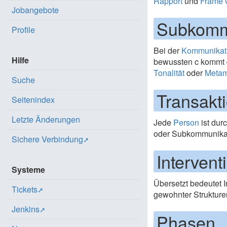
Rapport
und
Frame 
Jobangebote
Subkomm
Profile
Bei der
Kommunikat
Hilfe
bewussten c kommt 
Tonalität
oder
Metam
Suche
Transakt
Seitenindex
Letzte Änderungen
Jede
Person
ist dur
oder Subkommunika
Sichere Verbindung
Intervent
Systeme
Übersetzt bedeutet 
Tickets
gewohnter Strukture
Jenkins
Phasen