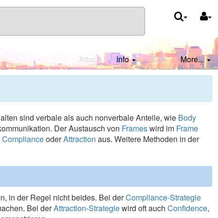
Attach
Info
E
dit
More...
alten sind verbale als auch nonverbale Anteile, wie
Body
bkommunikation. Der Austausch von
Frames
wird im
Frame
n
Compliance
oder
Attraction
aus. Weitere Methoden in der
, in der Regel nicht beides. Bei der
Compliance-Strategie
machen. Bei der
Attraction-Strategie
wird oft auch
Confidence
,