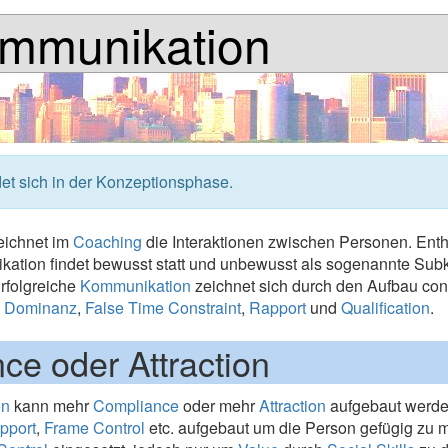
mmunikation
det sich in der Konzeptionsphase.
eichnet im
Coaching
die Interaktionen zwischen Personen. Enth
kation findet bewusst statt und unbewusst als sogenannte Su
rfolgreiche
Kommunikation
zeichnet sich durch den Aufbau co
d
Dominanz
,
False Time Constraint
,
Rapport
und
Qualification
.
ce oder Attraction
on
kann mehr
Compliance
oder mehr
Attraction
aufgebaut werden
pport
,
Frame Control
etc. aufgebaut um die Person gefügig zu 