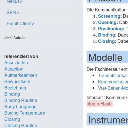
Nexus
Die Kommunikation k
SVN
Screening
:
Dab
Opening
:
Dabe
Email Client
Positioning
:
D
Binding
:
Dabe
2899 Aufrufe
Closing
:
Dabei
Modelle
referenziert von
Assoziation
Attraction
Die Fachliteratur en
Aufmerksamkeit
Transaktionsa
Bewusstsein
Kommunikation
Beziehung
Vier-Seiten-Mo
Binding
Intersult : Kommunika
Binding Routine
plugin Flash
Body Language
Buying Temperature
Instrume
Closing
Closing Routine