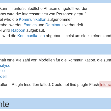
ann in unterschiedliche Phasen eingeteilt werden:
ei wird die Interessantheit von Personen geprüft.
i wird die
Kommunikation
aufgenommen.
abei werden
Frames
und
Dominanz
verhandelt.
i wird
Rapport
aufgebaut.
 wird die
Kommunikation
abgebaut, meist um sie zu einem and
thält eine Vielzahl von Modellen für die Kommunikation, die zum
nalyse
sstil
dell
tion - Plugin insertion failed: Could not find plugin Flash
Inters
nte