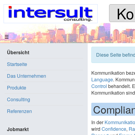
Ko
apache
jspωiki
Your trail:
☰
Übersicht
Diese Seite befin
Startseite
Kommunikation bez
Das Unternehmen
Language
. Kommuni
Control
behandelt. E
Produkte
Kommunikation sin
Consulting
Complian
Referenzen
In der
Kommunikati
wird
Confidence
,
Ra
Jobmarkt